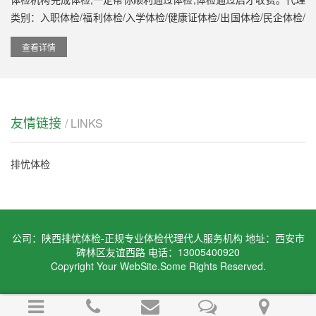
类别：入职体检/福利体检/入学体检/健康证体检/出国体检/民企体检/
教师资格认定体检/考研体检/公务员体检/事业单位体检/银行体检/央
查看详情
国企体检/大学生同居/陕西市各级医院体检等代人体检服务。代理机
构：陕西省三甲医院体检中心,陕西省各地公立医院体检科,陕西各地
民营医院体检部,慈铭体检中心,美年大健康体检中心,瑞慈体检中心,
爱康国宾体检中心等专业体检机构在陕西省的分支机构。代理类
友情链接
/ LINKS
别：1、入职体检是专项体检之一，旨在通过体检保证...
排忧体检
公司：陕西排忧体检-正规专业体检代理代人服务机构 地址：西安市
碑林区友谊西路 电话：13005400920
Copyright Your WebSite.Some Rights Reserved.