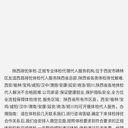
陕西排忧体检-正规专业体检代理代人服务机构,位于西安市碑林
区友谊西路排忧体检代人服务陕西省总部,陕西省各类体检排忧解难,
西安/榆林/宝鸡/咸阳/汉中/渭南/安康/延安/商洛/铜川,陕西省各地体检
代人解决不合格困难.公司承诺:保证健康就业,保护隐私安全,全方位
全流程保障体检排忧.服务区域：陕西省所有市区县，西安/榆林/宝
鸡/咸阳/汉中/渭南/安康/延安/商洛/铜川均可开展体检代人服务。办
理指南：请在体检前几天联系我们,进行咨询答疑,确定下来体检排忧
合作关系后,我们会安排人跟您见面,按照体检要求到符合要求的正规
体检机构完成体检,一定帮你顺利通过体检,体检通过后才收费。代理